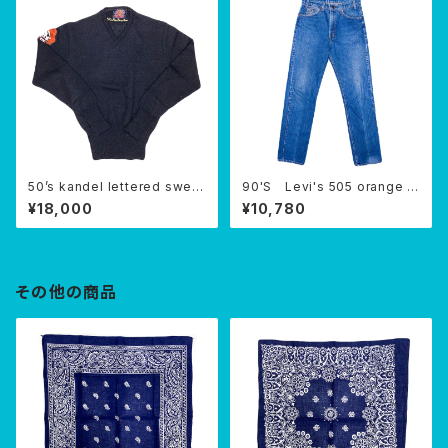
50’s kandel lettered sweat
90'S Levi's 505 orange ta
er
b USA
¥18,000
¥10,780
その他の商品