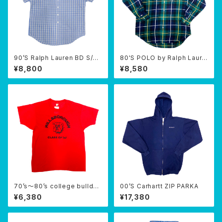
90’S Ralph Lauren BD S/S
80'S POLO by Ralph Laure
shirt
n B/D SHIRTS
¥8,800
¥8,580
70’s〜80’s college bulldog
00’S Carhartt ZIP PARKA
T-SHIRTS
¥6,380
¥17,380