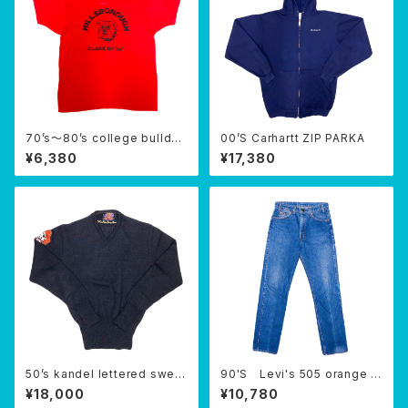
70’s〜80’s college bulldog
00’S Carhartt ZIP PARKA
T-SHIRTS
¥6,380
¥17,380
50’s kandel lettered sweat
90'S Levi's 505 orange ta
er
b USA
¥18,000
¥10,780