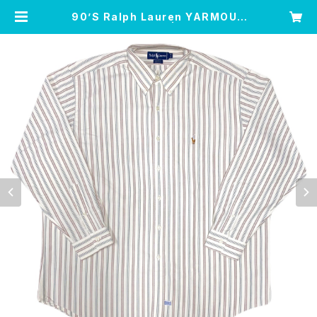
90’S Ralph Lauren YARMOUT
H BD shirt | Leo’s