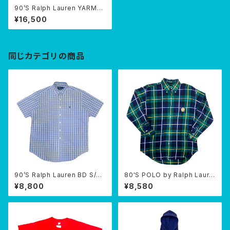
90’S Ralph Lauren YARMO
UTH BD shirt
¥16,500
同じカテゴリの商品
90’S Ralph Lauren BD S/S
80'S POLO by Ralph Laure
shirt
n B/D SHIRTS
¥8,800
¥8,580