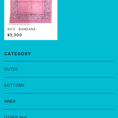
90'S BANDANA
¥3,300
CATEGORY
OUTER
BOTTOMS
INNER
OTHER Item…