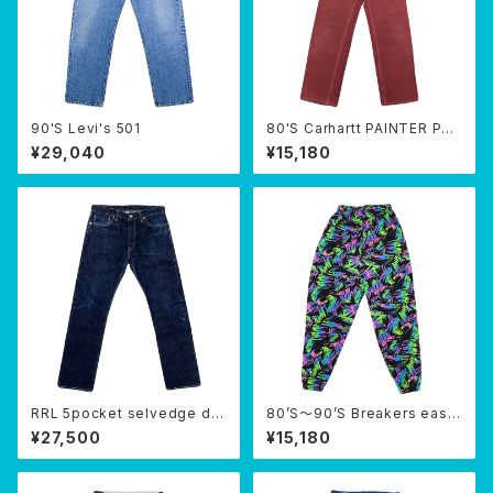
90'S Levi's 501
80'S Carhartt PAINTER PAN
TS
¥29,040
¥15,180
RRL 5pocket selvedge de
80’S〜90’S Breakers easy
nim
pants
¥27,500
¥15,180