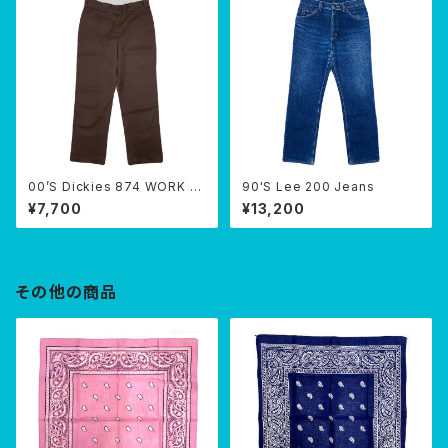
00’S Dickies 874 WORK P
90'S Lee 200 Jeans
ANTS
¥7,700
¥13,200
その他の商品