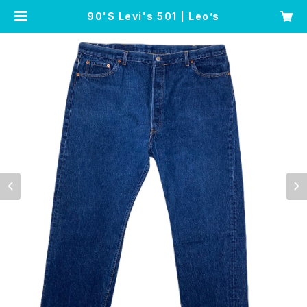
90'S Levi's 501 | Leo’s