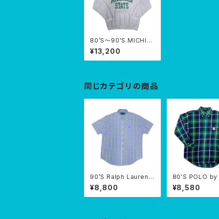
80’S〜90'S MICHIG
AN SWEAT PARKA
¥13,200
同じカテゴリの商品
90’S Ralph Lauren B
80'S POLO by
D S/S shirt
h Lauren B/D 
¥8,800
¥8,580
S