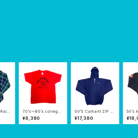
 Ralp
70’s〜80’s college
00’S Carhartt ZIP PA
50’s 
SHIRT
bulldog T-SHIRTS
RKA
d swe
¥6,380
¥17,380
¥18,