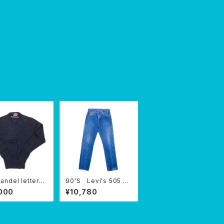
kandel lettere
90'S Levi's 505 or
ater
ange tab USA
000
¥10,780