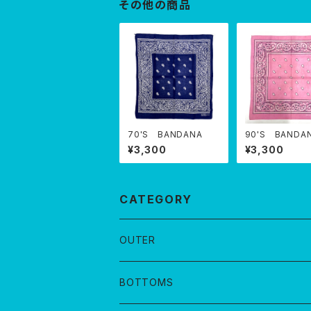
その他の商品
70'S BANDANA
90'S BANDA
¥3,300
¥3,300
CATEGORY
OUTER
BOTTOMS