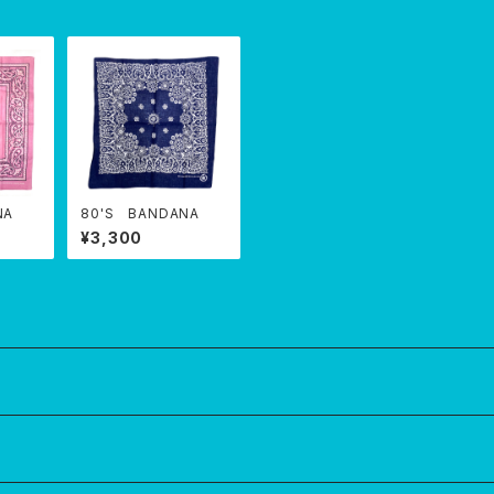
NA
80'S BANDANA
¥3,300