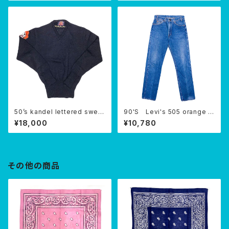
50’s kandel lettered sweat
90'S Levi's 505 orange ta
er
b USA
¥18,000
¥10,780
その他の商品