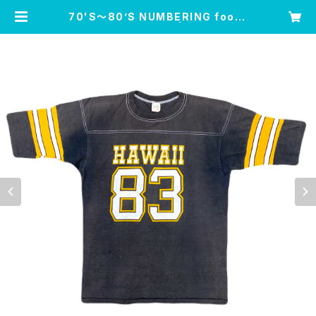
70'S〜80’S NUMBERING footb
all T-SHIRTS | Leo’s