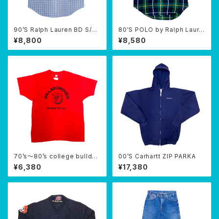
90’S Ralph Lauren BD S/S
80'S POLO by Ralph Laure
shirt
n B/D SHIRTS
¥8,800
¥8,580
70’s〜80’s college bulldog
00’S Carhartt ZIP PARKA
T-SHIRTS
¥6,380
¥17,380