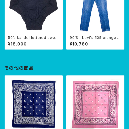
50’s kandel lettered sweat
90'S Levi's 505 orange ta
er
b USA
¥18,000
¥10,780
その他の商品