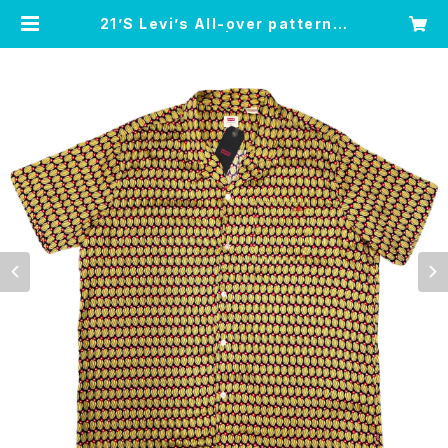
21’S Levi’s All-over pattern S
HIRTS | Leo’s