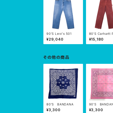
90'S Levi's 501
80'S Carhartt
ER PANTS
¥29,040
¥15,180
その他の商品
80'S BANDANA
90'S BANDA
¥3,300
¥3,300