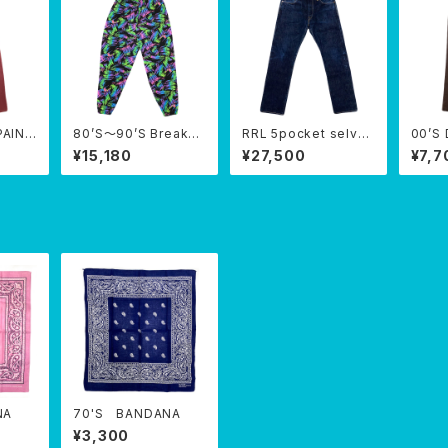
 PAINT
80’S〜90’S Breaker
RRL 5pocket selve
00’S 
s easy pants
dge denim
ORK 
¥15,180
¥27,500
¥7,7
NA
70'S BANDANA
¥3,300