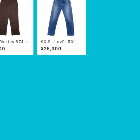
Dickies 874 W
90'S Levi's 501
PANTS
00
¥25,300