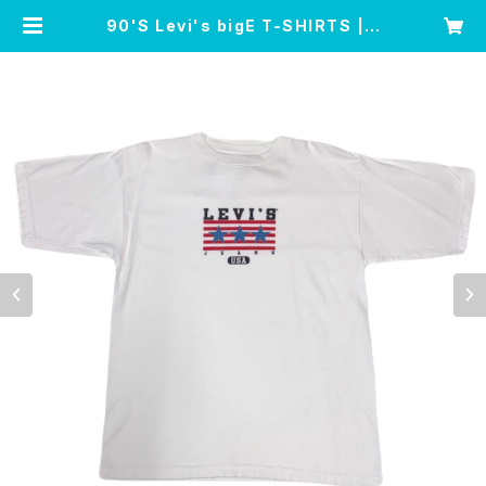
90'S Levi's bigE T-SHIRTS | L
eo’s