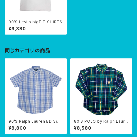
90'S Levi's bigE T-SHIRTS
¥6,380
同じカテゴリの商品
90’S Ralph Lauren BD S/S
80'S POLO by Ralph Laure
shirt
n B/D SHIRTS
¥8,800
¥8,580