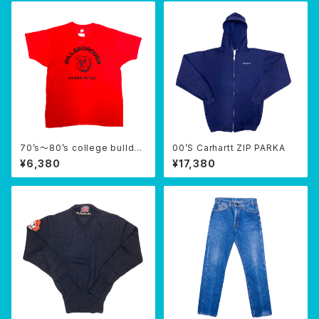
70’s〜80’s college bulldog
00’S Carhartt ZIP PARKA
T-SHIRTS
¥6,380
¥17,380