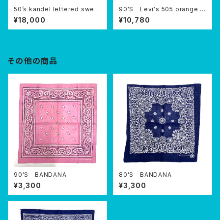
50’s kandel lettered sweat
90'S Levi's 505 orange ta
er
b USA
¥18,000
¥10,780
その他の商品
90'S BANDANA
80'S BANDANA
¥3,300
¥3,300