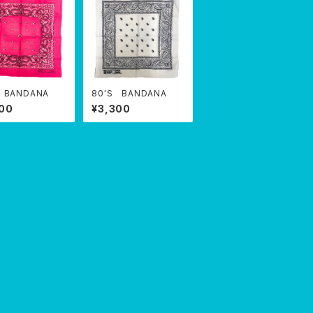
 BANDANA
80'S BANDANA
00
¥3,300