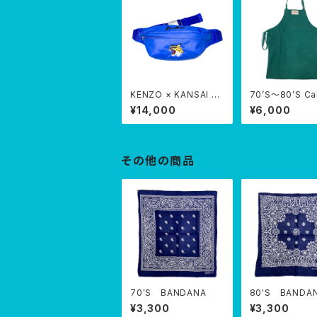
KENZO × KANSAI Y
70’S〜80’S Ca
sling bag
on apron
¥14,000
¥6,000
その他の商品
70'S BANDANA
80'S BANDA
¥3,300
¥3,300