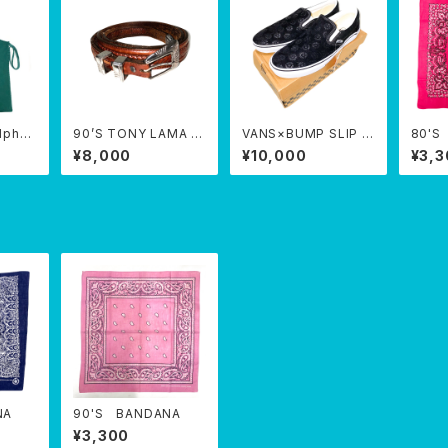
lphal
90’S TONY LAMA w
VANS×BUMP SLIP O
80'S
estern BELT
N
¥8,000
¥10,000
¥3,3
NA
90'S BANDANA
¥3,300