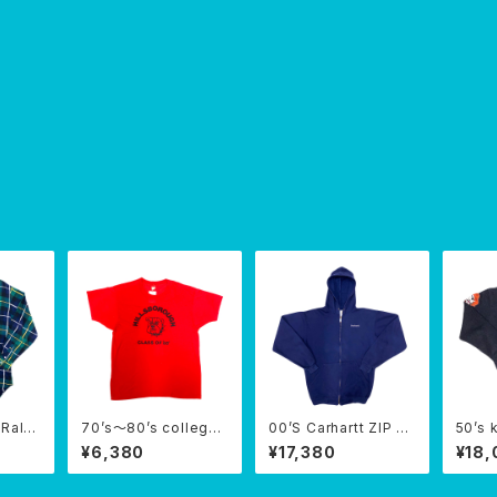
 Ralp
70’s〜80’s college
00’S Carhartt ZIP PA
50’s 
SHIRT
bulldog T-SHIRTS
RKA
d swe
¥6,380
¥17,380
¥18,