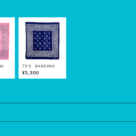
NA
70'S BANDANA
¥3,300