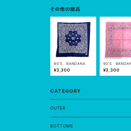
その他の商品
80'S BANDANA
90'S BANDA
¥3,300
¥3,300
CATEGORY
OUTER
BOTTOMS