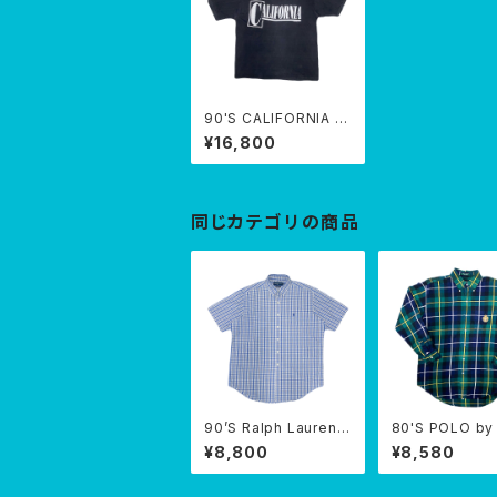
90'S CALIFORNIA RI
NGER T-SHIRTS
¥16,800
同じカテゴリの商品
90’S Ralph Lauren B
80'S POLO by
D S/S shirt
h Lauren B/D 
¥8,800
¥8,580
S