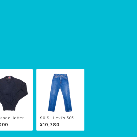
kandel lettere
90'S Levi's 505 or
ater
ange tab USA
000
¥10,780