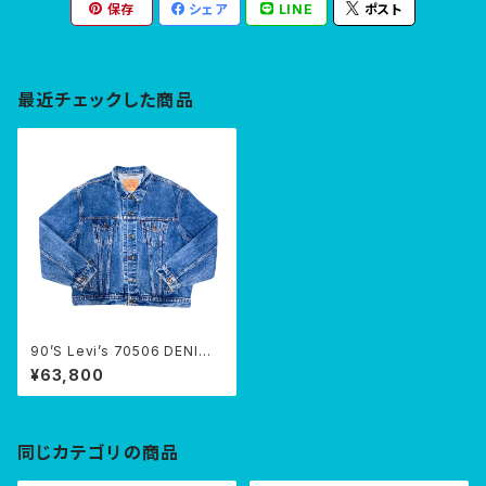
保存
シェア
LINE
ポスト
最近チェックした商品
90’S Levi’s 70506 DENIM J
KT
¥63,800
同じカテゴリの商品