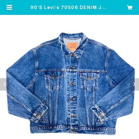
90’S Levi’s 70506 DENIM JKT
| Leo’s