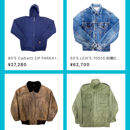
80’S Carhartt ZIP PARKA lin
60'S LEVI’S 70505 初期DEN
ing thermal
IM JACKET
¥27,280
¥62,700