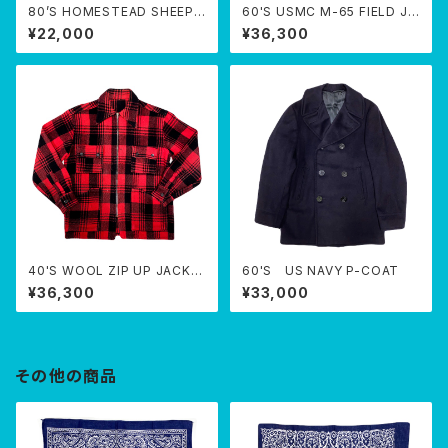
80’S HOMESTEAD SHEEPS
60'S USMC M-65 FIELD JA
KIN PRODUCTS JKT
CKET
¥22,000
¥36,300
40'S WOOL ZIP UP JACKE
60'S US NAVY P-COAT
T
¥36,300
¥33,000
その他の商品